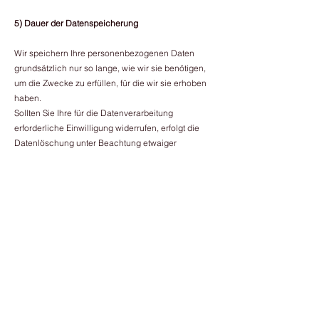
5) Dauer der Datenspeicherung
Wir speichern Ihre personenbezogenen Daten
grundsätzlich nur so lange, wie wir sie benötigen,
um die Zwecke zu erfüllen, für die wir sie erhoben
haben.
Sollten Sie Ihre für die Datenverarbeitung
erforderliche Einwilligung widerrufen, erfolgt die
Datenlöschung unter Beachtung etwaiger
gesetzlicher Aufbewahrungsfristen.
6) Ihre Rechte
Sie haben uns gegenüber folgende Rechte
hinsichtlich der der Verarbeitung der Sie
betreffenden personenbezogenen Daten, die Sie
jederzeit formlos gegenüber dem oben in 2.
aufgeführten Ansprechpartner geltend machen
können.